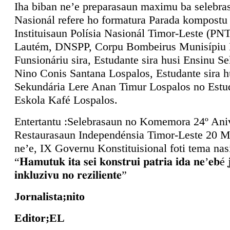
Iha biban ne’e preparasaun maximu ba selebra
Nasionál refere ho formatura Parada kompostu
Instituisaun Polísia Nasionál Timor-Leste (PN
Lautém, DNSPP, Corpu Bombeirus Munisípiu 
Funsionáriu sira, Estudante sira husi Ensinu Se
Nino Conis Santana Lospalos, Estudante sira h
Sekundária Lere Anan Timur Lospalos no Estud
Eskola Kafé Lospalos.
Entertantu :Selebrasaun no Komemora 24º Ani
Restaurasaun Independénsia Timor-Leste 20 M
ne’e, IX Governu Konstituisional foti tema na
“𝐇𝐚𝐦𝐮𝐭𝐮𝐤 𝐢𝐭𝐚 𝐬𝐞𝐢 𝐤𝐨𝐧𝐬𝐭𝐫𝐮𝐢 𝐩𝐚𝐭𝐫𝐢𝐚 𝐢𝐝𝐚 𝐧𝐞’𝐞𝐛é 𝐣
𝐢𝐧𝐤𝐥𝐮𝐳𝐢𝐯𝐮 𝐧𝐨 𝐫𝐞𝐳𝐢𝐥𝐢𝐞𝐧𝐭𝐞”
Jornalista;nito
Editor;EL