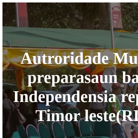
Autroridade Mun
preparasaun ba
Independensia r
Timor leste(R