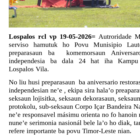
Lospalos rcl vp 19-05-2026=
Autroridade M
serviso hamutuk ho Povu Munisipio Laut
preparasaun ba komemorsaun Aniversaro
independesia ba dala 24 hat iha Kamp
Lospalos Vila.
No liu husi preparasaun ba aniversario restora
independesian ne’e , ekipa sira hala’o preapar
seksaun lojisitka, seksaun dekorasaun, seksau
protokolu, sub-seksaun Corpo Içar Bandeira Na
ne’e responsavel másimu orienta no fo hanoin n
nune’e serimonia nasionál bele la’o ho diak, t
refere importante ba povu Timor-Leste nian.