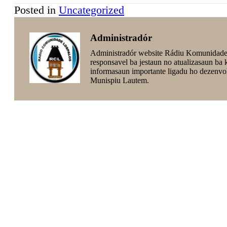
Posted in
Uncategorized
Administradór
Administradór website Rádiu Komunidade
responsavel ba jestaun no atualizasaun ba
informasaun importante ligadu ho dezenvo
Munispiu Lautem.