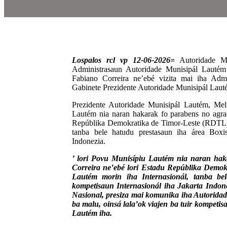
Lospalos rcl vp 12-06-2026=
Autoridade Mu
Administrasaun Autoridade Munisipál Lautém
Fabiano Correira ne’ebé vizita mai iha Admi
Gabinete Prezidente Autoridade Munisipál Laut
Prezidente Autoridade Munisipál Lautém, Meli
Lautém nia naran hakarak fo parabens no agra
Repúblika Demokratika de Timor-Leste (RDTL) 
tanba bele hatudu prestasaun iha área Boxis
Indonezia.
’ lori Povu Munisípiu Lautém nia naran hak
Correira ne’ebé lori Estadu Repúblika Demo
Lautém morin iha Internasionál, tanba be
kompetisaun Internasionál iha Jakarta Indone
Nasional, presiza mai komunika iha Autorida
ba malu, oinsá lala’ok viajen ba tuir kompetis
Lautém iha.