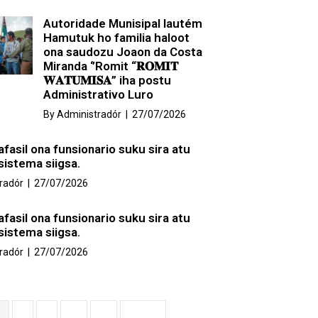
Autoridade Munisipal lautém
Hamutuk ho familia haloot
ona saudozu Joaon da Costa
Miranda ‘’Romit “𝐑𝐎𝐌𝐈𝐓
𝐖𝐀𝐓𝐔𝐌𝐈𝐒𝐀” iha postu
Administrativo Luro
By
Administradór
|
27/07/2026
afasil ona funsionario suku sira atu
sistema siigsa.
radór
|
27/07/2026
afasil ona funsionario suku sira atu
sistema siigsa.
radór
|
27/07/2026
1
2
3
…
69
Next »