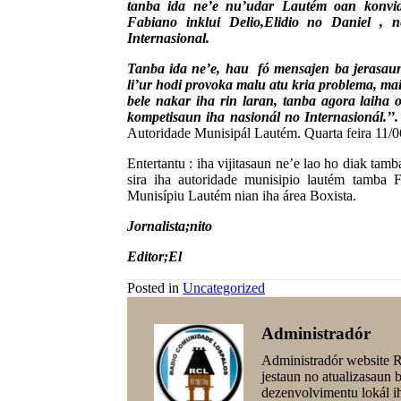
tanba ida ne’e nu’udar Lautém oan konvi
Fabiano inklui Delio,Elidio no Daniel , 
Internasional.
Tanba ida ne’e, hau fó mensajen ba jerasaun
li’ur hodi provoka malu atu kria problema, maib
bele nakar iha rin laran, tanba agora laiha 
kompetisaun iha nasionál no Internasionál.’’.
Autoridade Munisipál Lautém. Quarta feira 11/
Entertantu : iha vijitasaun ne’e lao ho diak tam
sira iha autoridade munisipio lautém tamba
Munisípiu Lautém nian iha área Boxista.
Jornalista;nito
Editor;El
Posted in
Uncategorized
Administradór
Administradór website 
jestaun no atualizasaun
dezenvolvimentu lokál 