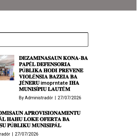
𝐃𝐄𝐙𝐀𝐌𝐈𝐍𝐀𝐒𝐀𝐔𝐍 𝐊𝐎𝐍𝐀-𝐁𝐀
𝐏𝐀𝐏É𝐋 𝐃𝐄𝐅𝐄𝐍𝐒𝐎𝐑𝐈𝐀
𝐏Ú𝐁𝐋𝐈𝐊𝐀 𝐇𝐎𝐃𝐈 𝐏𝐑𝐄𝐕𝐄𝐍𝐄
𝐕𝐈𝐎𝐋É𝐍𝐒𝐈𝐀 𝐁𝐀𝐙𝐄𝐈𝐀 𝐁𝐀
𝐉É𝐍𝐄𝐑𝐔 imoprntate 𝐈𝐇𝐀
𝐌𝐔𝐍𝐈𝐒Í𝐏𝐈𝐔 𝐋𝐀𝐔𝐓É𝐌
By
Administradór
|
27/07/2026
𝐎𝐌𝐈𝐒𝐀𝐔𝐍 𝐀𝐏𝐑𝐎𝐕𝐈𝐒𝐈𝐎𝐍𝐀𝐌𝐄𝐍𝐓𝐔
Á𝐋 𝐇𝐀𝐇𝐔 𝐋𝐎𝐊𝐄 𝐎𝐅𝐄𝐑𝐓𝐀 𝐁𝐀
𝐔 𝐏Ú𝐁𝐋𝐈𝐊𝐔 𝐌𝐔𝐍𝐈𝐒𝐈𝐏Á𝐋
radór
|
27/07/2026