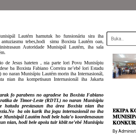
nisipál Lautém hamutuk ho funsionáriu sira iha
 antuziasmu tebes,hodi simu Boxista Lautém oan,
nistrasaun Autoridade Munisipál Lautém, iha sala
ém.
o de Jesus hateten , nia parte lori Povu Munisípiu
dese ba Boxista Fabiano Correira ne’ebé lori Estadu
no naran Munisípiu Lautém morin iha Internasionál,
ta nian iha kompetisaun Internasionál iha Jakarta
arak fo parabens no agradese ba Boxista Fabiano
kratika de Timor-Leste (RDTL) no naran Munisípiu
le hatudu prestasaun iha área Boxista nian iha
𝐄𝐊𝐈𝐏𝐀 𝐊
zia.No ba oin karik iha jogu internasionál no iha
𝐌𝐔𝐍𝐈𝐒𝐈
de Munisipál Lautém hodi bele hala’o koordenasaun
aun nian, hodi bele apoiu tuir kbiit ne’ebé Munisípiu
𝐊𝐎𝐍𝐊𝐔𝐑
By
Administ