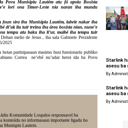
da Povu Munisípiu Lautém atu fó apoiu Boxista
ne’e lori ona Timor-Leste nia naran iha mundu
 foun sira iha Munisípiu Lautém, labele nakar iha
é di’ak liu tuir treinu iha área boxista nian, nune’e
ona tempu atu baku iha li’ur, maibé iha tempu tuir
Dehan melio de Jesus , iha sala Gabinete Prezidente
06/2025
ba hetan partisipasaun masimo husi funsionariu publiko
 Fabiano Correa ne’ebé nu’udar heroi ida ba Povu
Starlink h
asesu ba 
By
Administ
Starlink h
asesu ba 
By
Administ
Rádiu Komunidade Lospalos responsavel ba
 ba konteúdu no informasaun importante ligadu ho
iha Munispiu Lautem.