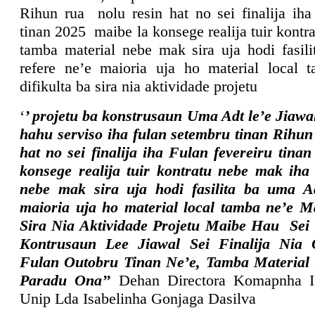
Rihun rua nolu resin hat no sei finalija iha
tinan 2025 maibe la konsege realija tuir kontr
tamba material nebe mak sira uja hodi fasil
refere ne’e maioria uja ho material local
difikulta ba sira nia aktividade projetu
‘
’ projetu ba konstrusaun Uma Adt le’e Jiawal
hahu serviso iha fulan setembru tinan Rihun
hat no sei finalija iha Fulan fevereiru tin
konsege realija tuir kontratu nebe mak iha
nebe mak sira uja hodi fasilita ba uma A
maioria uja ho material local tamba ne’e M
Sira Nia Aktividade Projetu Maibe Hau Se
Kontrusaun Lee Jiawal Sei Finalija Nia
Fulan Outobru Tinan Ne’e, Tamba Material
Paradu Ona’’
Dehan Directora Komapnha Is
Unip Lda Isabelinha Gonjaga Dasilva