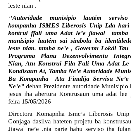
leste nian .
‘
’Autoridade munisipio lautém servi
kompanha ISMES Liberosis Unip Lda hari 
kontrui ffali uma Adat le’e jiawal tamba
munisipio lautém sai simbolu ba identide
leste nian. tamba ne’e , Governu Lokál Tau
Programa Planu Dezenvolvimentu Integr
Nian, Atu Konstrui Fila Fali Uma Adat Le
Kondisaun At, Tamba Ne’e Autoridade Muni
Ba Kompanha Atu Finalija Servisu Ne’e 
Ne’e’’
dehan Prezidente autoridade Munisipio 
jesus iha abertura Kontrusaun uma adat lee 
feira 15/05/2026
Directora Komapnha Isme’s Liberosis Unip
Gonjaga dasilva hateten projetu ba konstrus
Jiawal ne’e ,nia parte hahu serviso iha fula