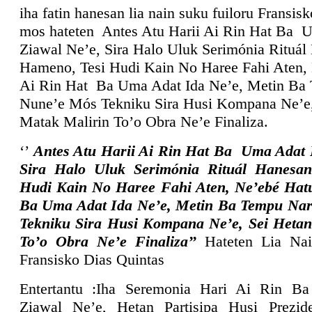
iha fatin hanesan lia nain suku fuiloru Fransis
mos hateten Antes Atu Harii Ai Rin Hat Ba 
Ziawal Ne’e, Sira Halo Uluk Serimónia Rituál
Hameno, Tesi Hudi Kain No Haree Fahi Aten,
Ai Rin Hat Ba Uma Adat Ida Ne’e, Metin Ba
Nune’e Mós Tekniku Sira Husi Kompana Ne’e,
Matak Malirin To’o Obra Ne’e Finaliza.
‘’
Antes Atu Harii Ai Rin Hat Ba Uma Adat 
Sira Halo Uluk Serimónia Rituál Hanesa
Hudi Kain No Haree Fahi Aten, Ne’ebé Hat
Ba Uma Adat Ida Ne’e, Metin Ba Tempu Na
Tekniku Sira Husi Kompana Ne’e, Sei Heta
To’o Obra Ne’e Finaliza’’
Hateten Lia Nai
Fransisko Dias Quintas
Entertantu :Iha Seremonia Hari Ai Rin 
Ziawal Ne’e, Hetan Partisipa Husi Prezid