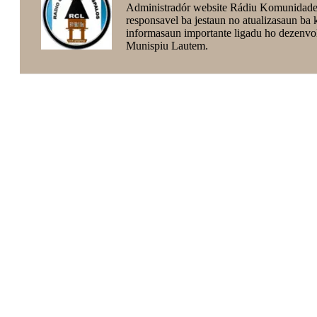
Administradór website Rádiu Komunidade
responsavel ba jestaun no atualizasaun ba
informasaun importante ligadu ho dezenvo
Munispiu Lautem.