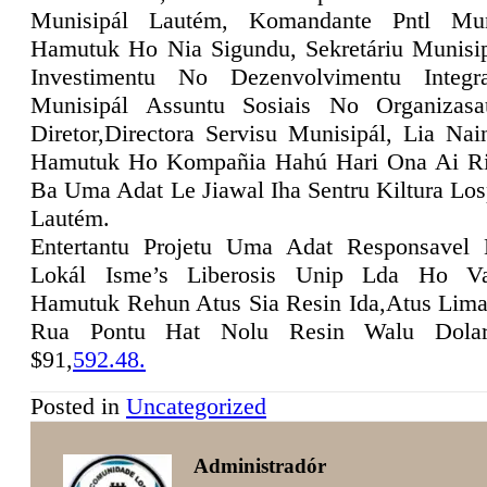
Munisipál Lautém, Komandante Pntl Mun
Hamutuk Ho Nia Sigundu, Sekretáriu Munisi
Investimentu No Dezenvolvimentu Integra
Munisipál Assuntu Sosiais No Organizasa
Diretor,Directora Servisu Munisipál, Lia Na
Hamutuk Ho Kompañia Hahú Hari Ona Ai R
Ba Uma Adat Le Jiawal Iha Sentru Kiltura Lo
Lautém.
Entertantu Projetu Uma Adat Responsavel
Lokál Isme’s Liberosis Unip Lda Ho Va
Hamutuk Rehun Atus Sia Resin Ida,Atus Lima
Rua Pontu Hat Nolu Resin Walu Dolar
$91,
592.48.
Posted in
Uncategorized
Administradór