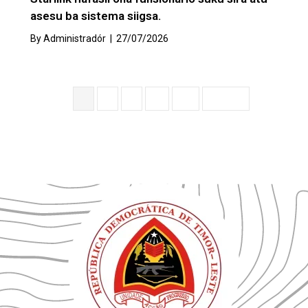
asesu ba sistema siigsa.
By
Administradór
|
27/07/2026
1
2
3
…
69
Next »