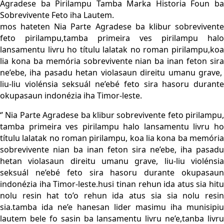
Agradese ba Pirilampu Tamba Marka Historia Foun ba
Sobrevivente Feto iha Lautem.
mos hateten Nia Parte Agradese ba klibur sobrevivente
feto pirilampu,tamba primeira ves pirilampu halo
lansamentu livru ho títulu lalatak no roman pirilampu,koa
lia kona ba memória sobrevivente nian ba inan feton sira
ne’ebe, iha pasadu hetan violasaun direitu umanu grave,
liu-liu violénsia seksuál ne’ebé feto sira hasoru durante
okupasaun indonézia iha Timor-leste.
‘’ Nia Parte Agradese ba klibur sobrevivente feto pirilampu,
tamba primeira ves pirilampu halo lansamentu livru ho
títulu lalatak no roman pirilampu, koa lia kona ba memória
sobrevivente nian ba inan feton sira ne’ebe, iha pasadu
hetan violasaun direitu umanu grave, liu-liu violénsia
seksuál ne’ebé feto sira hasoru durante okupasaun
indonézia iha Timor-leste.husi tinan rehun ida atus sia hitu
nolu resin hat to’o rehun ida atus sia sia nolu resin
sia.tamba ida ne’e hanesan lider masimu iha munisipiu
lautem bele fo sasin ba lansamentu livru ne’e,tanba livru