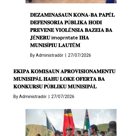
𝐃𝐄𝐙𝐀𝐌𝐈𝐍𝐀𝐒𝐀𝐔𝐍 𝐊𝐎𝐍𝐀-𝐁𝐀 𝐏𝐀𝐏É𝐋
𝐃𝐄𝐅𝐄𝐍𝐒𝐎𝐑𝐈𝐀 𝐏Ú𝐁𝐋𝐈𝐊𝐀 𝐇𝐎𝐃𝐈
𝐏𝐑𝐄𝐕𝐄𝐍𝐄 𝐕𝐈𝐎𝐋É𝐍𝐒𝐈𝐀 𝐁𝐀𝐙𝐄𝐈𝐀 𝐁𝐀
𝐉É𝐍𝐄𝐑𝐔 imoprntate 𝐈𝐇𝐀
𝐌𝐔𝐍𝐈𝐒Í𝐏𝐈𝐔 𝐋𝐀𝐔𝐓É𝐌
By
Administradór
|
27/07/2026
𝐄𝐊𝐈𝐏𝐀 𝐊𝐎𝐌𝐈𝐒𝐀𝐔𝐍 𝐀𝐏𝐑𝐎𝐕𝐈𝐒𝐈𝐎𝐍𝐀𝐌𝐄𝐍𝐓𝐔
𝐌𝐔𝐍𝐈𝐒𝐈𝐏Á𝐋 𝐇𝐀𝐇𝐔 𝐋𝐎𝐊𝐄 𝐎𝐅𝐄𝐑𝐓𝐀 𝐁𝐀
𝐊𝐎𝐍𝐊𝐔𝐑𝐒𝐔 𝐏Ú𝐁𝐋𝐈𝐊𝐔 𝐌𝐔𝐍𝐈𝐒𝐈𝐏Á𝐋
By
Administradór
|
27/07/2026