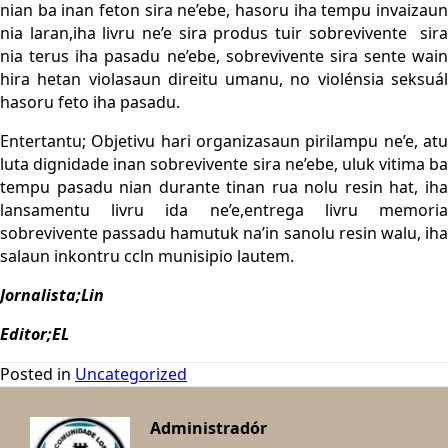
nian ba inan feton sira ne’ebe, hasoru iha tempu invaizaun
nia laran,iha livru ne’e sira produs tuir sobrevivente sira
nia terus iha pasadu ne’ebe, sobrevivente sira sente wain
hira hetan violasaun direitu umanu, no violénsia seksuál
hasoru feto iha pasadu.
Entertantu; Objetivu hari organizasaun pirilampu ne’e, atu
luta dignidade inan sobrevivente sira ne’ebe, uluk vitima ba
tempu pasadu nian durante tinan rua nolu resin hat, iha
lansamentu livru ida ne’e,entrega livru memoria
sobrevivente passadu hamutuk na’in sanolu resin walu, iha
salaun inkontru ccln munisipio lautem.
Jornalista;Lin
Editor;EL
Posted in
Uncategorized
Administradór