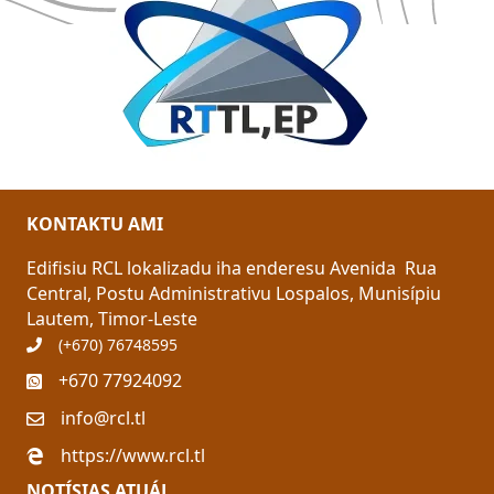
KONTAKTU AMI
Edifisiu RCL lokalizadu iha enderesu
Avenida Rua
Central, Postu Administrativu Lospalos, M
unisípiu
Lautem, Timor-Leste
(+670) 76748595
+670 77924092
info@rcl.tl
https://www.rcl.tl
NOTÍSIAS ATUÁL