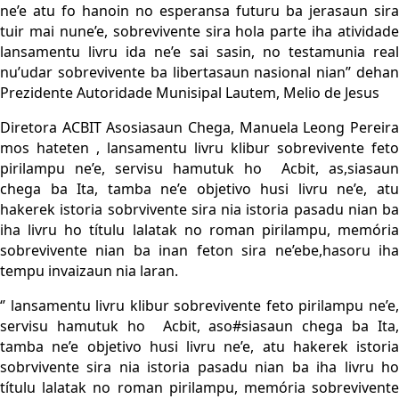
ne’e atu fo hanoin no esperansa futuru ba jerasaun sira
tuir mai nune’e, sobrevivente sira hola parte iha atividade
lansamentu livru ida ne’e sai sasin, no testamunia real
nu’udar sobrevivente ba libertasaun nasional nian’’ dehan
Prezidente Autoridade Munisipal Lautem, Melio de Jesus
Diretora ACBIT Asosiasaun Chega, Manuela Leong Pereira
mos hateten , lansamentu livru klibur sobrevivente feto
pirilampu ne’e, servisu hamutuk ho Acbit, as,siasaun
chega ba Ita, tamba ne’e objetivo husi livru ne’e, atu
hakerek istoria sobrvivente sira nia istoria pasadu nian ba
iha livru ho títulu lalatak no roman pirilampu, memória
sobrevivente nian ba inan feton sira ne’ebe,hasoru iha
tempu invaizaun nia laran.
‘’ lansamentu livru klibur sobrevivente feto pirilampu ne’e,
servisu hamutuk ho Acbit, aso#siasaun chega ba Ita,
tamba ne’e objetivo husi livru ne’e, atu hakerek istoria
sobrvivente sira nia istoria pasadu nian ba iha livru ho
títulu lalatak no roman pirilampu, memória sobrevivente