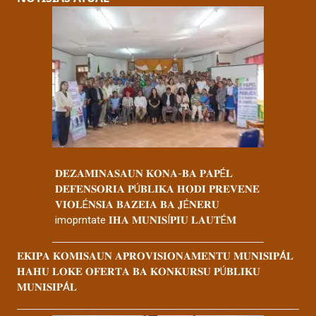
𝐃𝐄𝐙𝐀𝐌𝐈𝐍𝐀𝐒𝐀𝐔𝐍 𝐊𝐎𝐍𝐀-𝐁𝐀 𝐏𝐀𝐏É𝐋
𝐃𝐄𝐅𝐄𝐍𝐒𝐎𝐑𝐈𝐀 𝐏Ú𝐁𝐋𝐈𝐊𝐀 𝐇𝐎𝐃𝐈 𝐏𝐑𝐄𝐕𝐄𝐍𝐄
𝐕𝐈𝐎𝐋É𝐍𝐒𝐈𝐀 𝐁𝐀𝐙𝐄𝐈𝐀 𝐁𝐀 𝐉É𝐍𝐄𝐑𝐔
imoprntate 𝐈𝐇𝐀 𝐌𝐔𝐍𝐈𝐒Í𝐏𝐈𝐔 𝐋𝐀𝐔𝐓É𝐌
𝐄𝐊𝐈𝐏𝐀 𝐊𝐎𝐌𝐈𝐒𝐀𝐔𝐍 𝐀𝐏𝐑𝐎𝐕𝐈𝐒𝐈𝐎𝐍𝐀𝐌𝐄𝐍𝐓𝐔 𝐌𝐔𝐍𝐈𝐒𝐈𝐏Á𝐋
𝐇𝐀𝐇𝐔 𝐋𝐎𝐊𝐄 𝐎𝐅𝐄𝐑𝐓𝐀 𝐁𝐀 𝐊𝐎𝐍𝐊𝐔𝐑𝐒𝐔 𝐏Ú𝐁𝐋𝐈𝐊𝐔
𝐌𝐔𝐍𝐈𝐒𝐈𝐏Á𝐋