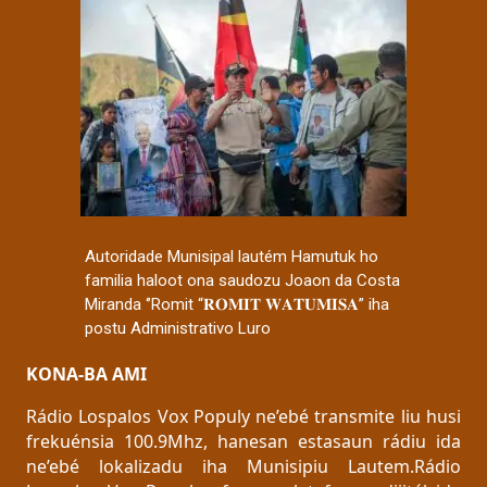
Autoridade Munisipal lautém Hamutuk ho
familia haloot ona saudozu Joaon da Costa
Miranda ‘’Romit “𝐑𝐎𝐌𝐈𝐓 𝐖𝐀𝐓𝐔𝐌𝐈𝐒𝐀” iha
postu Administrativo Luro
KONA-BA AMI
Rádio Lospalos Vox Populy ne’ebé transmite liu husi
frekuénsia 100.9Mhz, hanesan estasaun rádiu ida
ne’ebé lokalizadu iha Munisipiu Lautem.Rádio