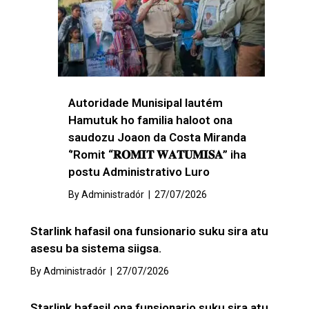
Autoridade Munisipal lautém
Hamutuk ho familia haloot ona
saudozu Joaon da Costa Miranda
‘’Romit “𝐑𝐎𝐌𝐈𝐓 𝐖𝐀𝐓𝐔𝐌𝐈𝐒𝐀” iha
postu Administrativo Luro
By
Administradór
|
27/07/2026
Starlink hafasil ona funsionario suku sira atu
asesu ba sistema siigsa.
By
Administradór
|
27/07/2026
Starlink hafasil ona funsionario suku sira atu