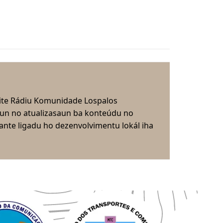
ite Rádiu Komunidade Lospalos
aun no atualizasaun ba konteúdu no
nte ligadu ho dezenvolvimentu lokál iha