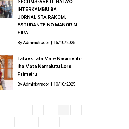
SECOMS-ARKTL HALA’O
INTERKÁMBIU BA
JORNALISTA RAKOM,
ESTUDANTE NO MANORIN
SIRA
By
Administradór
|
15/10/2025
Lafaek tata Mate Nacimento
iha Mota Namalutu Lore
Primeiru
By
Administradór
|
10/10/2025
ous
1
…
56
57
58
59
60
…
69
Next »