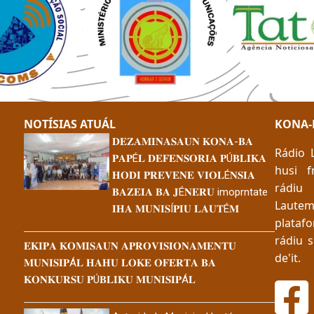
NOTÍSIAS ATUÁL
KONA-
𝐃𝐄𝐙𝐀𝐌𝐈𝐍𝐀𝐒𝐀𝐔𝐍 𝐊𝐎𝐍𝐀-𝐁𝐀
Rádio 
a
𝐏𝐀𝐏É𝐋 𝐃𝐄𝐅𝐄𝐍𝐒𝐎𝐑𝐈𝐀 𝐏Ú𝐁𝐋𝐈𝐊𝐀
husi f
𝐇𝐎𝐃𝐈 𝐏𝐑𝐄𝐕𝐄𝐍𝐄 𝐕𝐈𝐎𝐋É𝐍𝐒𝐈𝐀
rádiu 
𝐁𝐀𝐙𝐄𝐈𝐀 𝐁𝐀 𝐉É𝐍𝐄𝐑𝐔 imoprntate
Laute
𝐈𝐇𝐀 𝐌𝐔𝐍𝐈𝐒Í𝐏𝐈𝐔 𝐋𝐀𝐔𝐓É𝐌
platafo
rádiu s
𝐄𝐊𝐈𝐏𝐀 𝐊𝐎𝐌𝐈𝐒𝐀𝐔𝐍 𝐀𝐏𝐑𝐎𝐕𝐈𝐒𝐈𝐎𝐍𝐀𝐌𝐄𝐍𝐓𝐔
de'it.
𝐌𝐔𝐍𝐈𝐒𝐈𝐏Á𝐋 𝐇𝐀𝐇𝐔 𝐋𝐎𝐊𝐄 𝐎𝐅𝐄𝐑𝐓𝐀 𝐁𝐀
𝐊𝐎𝐍𝐊𝐔𝐑𝐒𝐔 𝐏Ú𝐁𝐋𝐈𝐊𝐔 𝐌𝐔𝐍𝐈𝐒𝐈𝐏Á𝐋