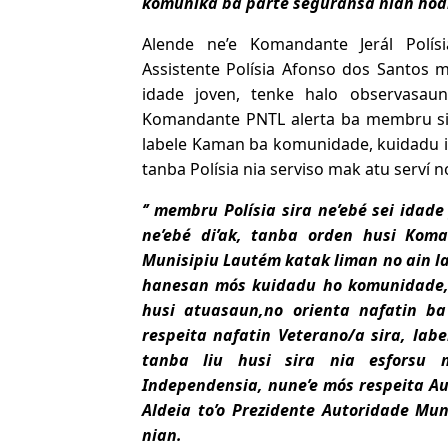
komunika ba parte seguransa nian hod
Alende ne’e Komandante Jerál Polísi
Assistente Polísia Afonso dos Santos m
idade joven, tenke halo observasaun
Komandante PNTL alerta ba membru sir
labele Kaman ba komunidade, kuidadu 
tanba Polísia nia serviso mak atu serví 
‘’ membru Polísia sira ne’ebé sei idad
ne’ebé di’ak, tanba orden husi Kom
Munisipiu Lautém katak liman no ain 
hanesan mós kuidadu ho komunidade, 
husi atuasaun,no orienta nafatin b
respeita nafatin Veterano/a sira, lab
tanba liu husi sira nia esforsu 
Independensia, nune’e mós respeita A
Aldeia to’o Prezidente Autoridade M
nian.