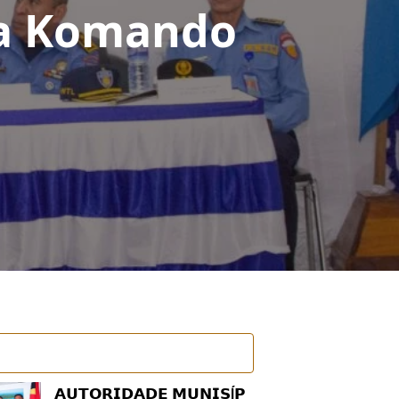
iha Komando
𝗔𝗨𝗧𝗢𝗥𝗜𝗗𝗔𝗗𝗘 𝗠𝗨𝗡𝗜𝗦Í𝗣