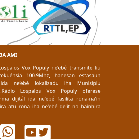
BA AMI
Lospalos Vox Populy ne’ebé transmite liu
rekuénsia 100.9Mhz, hanesan estasaun
ida ne’ebé lokalizadu iha Munisipiu
m.Rádio Lospalos Vox Populy oferese
rma dijitál ida ne'ebé fasilita rona-na'in
ira atu rona iha ne'ebé de'it no bainhira