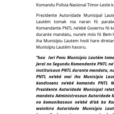
Komandu Polisia Nasional Timor-Leste k
Prezidente Autoridade Munisipal Lau
Lautém tomak nia naran fó parab
Komandante PNTL ne’ebé Governu fó kon
durante mandatu, nune’e mós fó Bem-
iha Munisípiu Lautem hodi hare dire
Munisípiu Lautém hasoru.
‘’hau lori Povu Munisípiu Lautém to
Jeral no Segundu Komandante PNTL ne’
instituisaun PNTL durante mandatu, n
PNTL ne’ebé mai iha Munisípiu Lau
kondisoens ne’ebé komandu PNTL Mu
Prezidente Autoridade Munisipal rel
mandatu Administrasaun Autoridade M
no komunikasaun ne’ebé di’ak ba K
wainhira Autoridade Munisípiu Lau