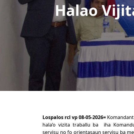
Halao Viji
Lospalos rcl vp 0
8-05-2026=
Komandante 
hala’o vizita traballu ba iha Koman
servisu no fo orientasaun servisu ba m