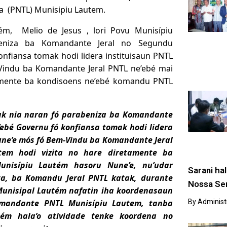
a (PNTL) Munisipiu Lautem.
tém, Melio de Jesus , lori Povu Munisípiu
eniza ba Komandante Jeral no Segundu
fiansa tomak hodi lidera instituisaun PNTL
Vindu ba Komandante Jeral PNTL ne’ebé mai
tamente ba kondisoens ne’ebé komandu PNTL
mak nia naran fó parabeniza ba Komandante
ebé Governu fó konfiansa tomak hodi lidera
une’e mós fó Bem-Vindu ba
Komandante Jeral
tem hodi vizita no hare diretamente ba
nisípiu Lautém hasoru Nune’e, nu’udar
Sarani ha
ata, ba Komandu Jeral PNTL katak, durante
Nossa Sen
unisipal Lautém nafatin iha koordenasaun
omandante PNTL Munisípiu Lautem, tanba
By
Administ
tém hala’o atividade tenke koordena no