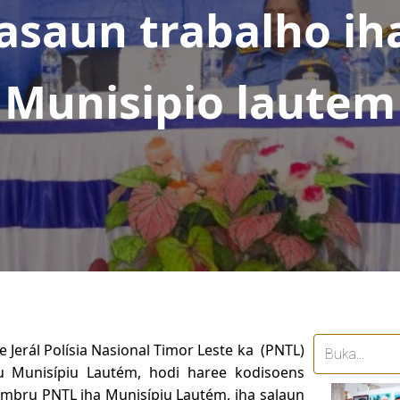
tasaun trabalho 
Munisipio lautem
Jerál Polísia Nasional Timor Leste ka (PNTL)
du Munisípiu Lautém, hodi haree kodisoens
embru PNTL iha Munisípiu Lautém, iha salaun