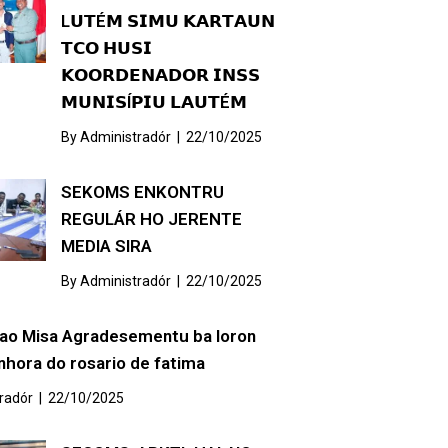
L𝗨𝗧É𝗠 𝗦𝗜𝗠𝗨 𝗞𝗔𝗥𝗧𝗔𝗨𝗡
𝗧𝗖𝗢 𝗛𝗨𝗦𝗜
𝗞𝗢𝗢𝗥𝗗𝗘𝗡𝗔𝗗𝗢𝗥 𝗜𝗡𝗦𝗦
𝗠𝗨𝗡𝗜𝗦Í𝗣𝗜𝗨 𝗟𝗔𝗨𝗧É𝗠
By
Administradór
|
22/10/2025
SEKOMS ENKONTRU
REGULÁR HO JERENTE
MEDIA SIRA
By
Administradór
|
22/10/2025
lao Misa Agradesementu ba loron
hora do rosario de fatima
radór
|
22/10/2025