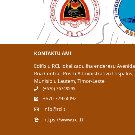
KONTAKTU AMI
Edifisiu RCL lokalizadu iha enderesu
Avenid
Rua Central, Postu Administrativu Lospalos,
M
unisípiu
Lautem, Timor-Leste
(+670) 76748595
+670 77924092
info@rcl.tl
https://www.rcl.tl