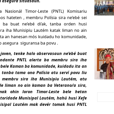
i asegura situasaun.
a Nasionál Timor-Leste (PNTL) Komisariu
os hateten , membru Polísia sira ne’ebé sei
 ba buat ne’ebé di’ak, tanba orden husi
a iha Munisipiu Lautém katak liman no ain
ita an hanesan mós kuidadu ho komunidade,
no asegura siguransa ba povu .
e joven, tenke halo observasaun ne’ebé buat
andante PNTL alerta ba membru sira iha
labele Kaman ba komunidade, kuidadu ita an
tanba tama ona Polísia atu serví povu liu
a membru sira iha Munisipiu Lautém, atu
ele liman no ain kaman ba Veterano/a sira,
mak ohin lor
on Timor-Leste bele hetan
« Previ
utoridade Munisipal Lautém, hahú husi Xefe
unisipal Lautém mak devér tomak husi PNTL