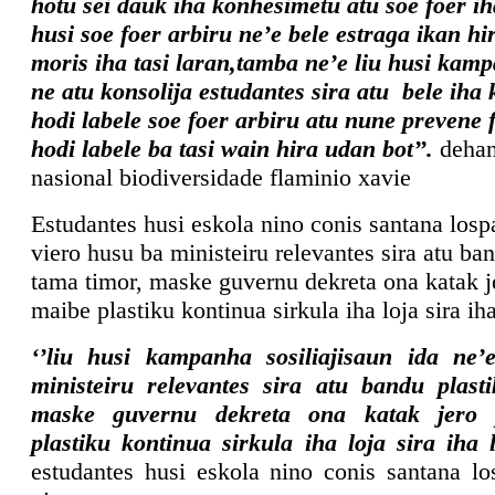
hotu sei dauk iha konhesimetu atu soe foer iha
husi soe foer arbiru ne’e bele estraga ikan hi
moris iha tasi laran,tamba ne’e liu husi kam
ne atu konsolija estudantes sira atu bele ih
hodi labele soe foer arbiru atu nune prevene 
hodi labele ba tasi wain hira udan bot’’.
dehan
nasional biodiversidade flaminio xavie
Estudantes husi eskola nino conis santana losp
viero husu ba ministeiru relevantes sira atu ba
tama timor, maske guvernu dekreta ona katak j
maibe plastiku kontinua sirkula iha loja sira ih
‘’liu husi kampanha sosiliajisaun ida ne
ministeiru relevantes sira atu bandu plast
maske guvernu dekreta ona katak jero p
plastiku kontinua sirkula iha loja sira iha 
estudantes husi eskola nino conis santana lo