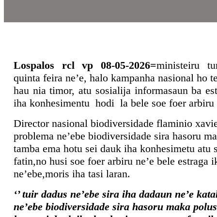
Lospalos rcl vp 08-05-2026=
ministeiru t
quinta feira ne’e, halo kampanha nasional ho t
hau nia timor, atu sosialija informasaun ba es
iha konhesimentu hodi la bele soe foer arbiru i
Director nasional biodiversidade flaminio xavie
problema ne’ebe biodiversidade sira hasoru m
tamba ema hotu sei dauk iha konhesimetu atu s
fatin,no husi soe foer arbiru ne’e bele estraga i
ne’ebe,moris iha tasi laran.
‘’ tuir dadus ne’ebe sira iha dadaun ne’e kat
ne’ebe biodiversidade sira hasoru maka pol