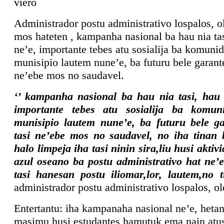
viero
Administrador postu administrativo lospalos, o
mos hateten , kampanha nasional ba hau nia tas
ne’e, importante tebes atu sosialija ba komunid
munisipio lautem nune’e, ba futuru bele garant
ne’ebe mos no saudavel.
‘’ kampanha nasional ba hau nia tasi, hau 
importante tebes atu sosialija ba komun
munisipio lautem nune’e, ba futuru bele g
tasi ne’ebe mos no saudavel, no iha tina
halo limpeja iha tasi ninin sira,liu husi akti
azul oseano ba postu administrativo hat ne’
tasi hanesan postu iliomar,lor, lautem,no t
administrador postu administrativo lospalos, o
Entertantu: iha kampanaha nasional ne’e, hetan
masimu husi estudantes hamutuk ema nain atus