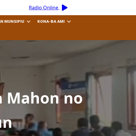
Radio Online
AN MUNSIPIU
KONA-BA AMI
a Mahon no
un