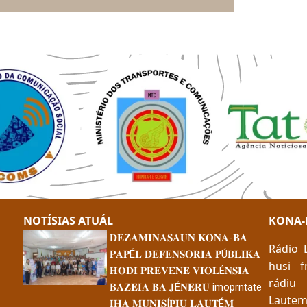
NOTÍSIAS ATUÁL
KONA-
𝐃𝐄𝐙𝐀𝐌𝐈𝐍𝐀𝐒𝐀𝐔𝐍 𝐊𝐎𝐍𝐀-𝐁𝐀
Rádio 
a
𝐏𝐀𝐏É𝐋 𝐃𝐄𝐅𝐄𝐍𝐒𝐎𝐑𝐈𝐀 𝐏Ú𝐁𝐋𝐈𝐊𝐀
husi f
𝐇𝐎𝐃𝐈 𝐏𝐑𝐄𝐕𝐄𝐍𝐄 𝐕𝐈𝐎𝐋É𝐍𝐒𝐈𝐀
rádiu 
𝐁𝐀𝐙𝐄𝐈𝐀 𝐁𝐀 𝐉É𝐍𝐄𝐑𝐔 imoprntate
Laute
𝐈𝐇𝐀 𝐌𝐔𝐍𝐈𝐒Í𝐏𝐈𝐔 𝐋𝐀𝐔𝐓É𝐌