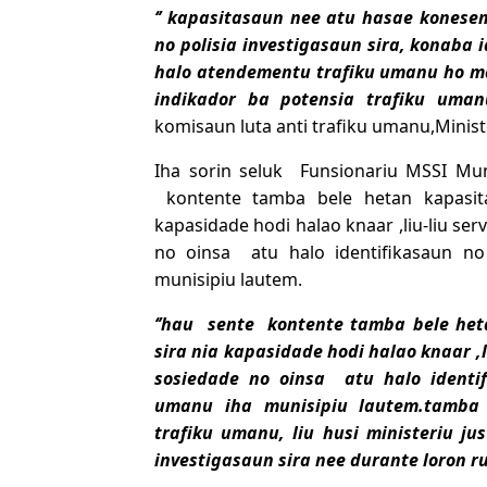
‘’ kapasitasaun nee atu hasae kones
no polisia investigasaun sira, konaba
halo atendementu trafiku umanu ho ma
indikador ba potensia trafiku uman
komisaun luta anti trafiku umanu,Ministe
Iha sorin seluk Funsionariu MSSI Mun
kontente tamba bele hetan kapasita
kapasidade hodi halao knaar ,liu-liu se
no oinsa atu halo identifikasaun n
munisipiu lautem.
‘’hau sente kontente tamba bele het
sira nia kapasidade hodi halao knaar ,
sosiedade no oinsa atu halo identi
umanu iha munisipiu lautem.tamba 
trafiku umanu, liu husi ministeriu j
investigasaun sira nee durante loron r