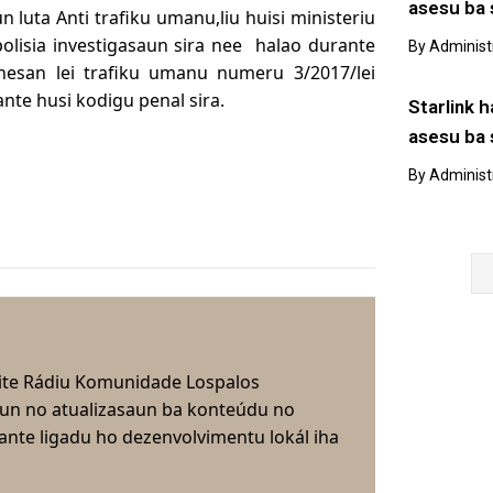
asesu ba 
luta Anti trafiku umanu,liu huisi ministeriu
olisia investigasaun sira nee halao durante
By
Administ
nesan lei trafiku umanu numeru 3/2017/lei
ante husi kodigu penal sira.
Starlink h
asesu ba 
By
Administ
ite Rádiu Komunidade Lospalos
aun no atualizasaun ba konteúdu no
nte ligadu ho dezenvolvimentu lokál iha