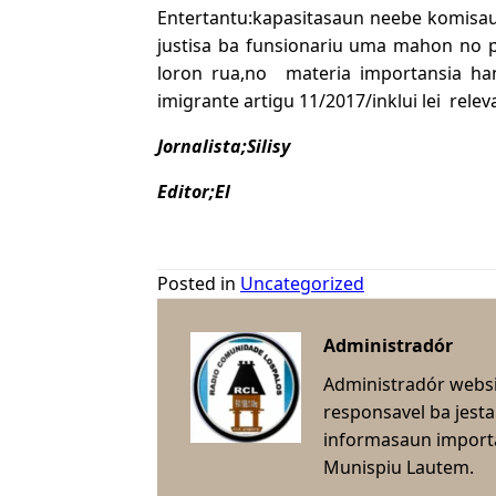
Entertantu:kapasitasaun neebe komisaun 
justisa ba funsionariu uma mahon no p
loron rua,no materia importansia ha
imigrante artigu 11/2017/inklui lei relev
Jornalista;Silisy
Editor;El
Posted in
Uncategorized
Administradór
Administradór webs
responsavel ba jest
informasaun importa
Munispiu Lautem.