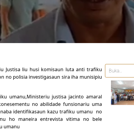
iu Justisa liu husi komisaun luta anti trafiku
no polisia investigasaun sira iha munisipiu
iku umanu,Ministeriu justisa jacinto amaral
 konesementu no abilidade funsionariu uma
konaba identifikasaun kazu trafiku umanu no
nu ho maneira entrevista vitima no bele
ku umanu