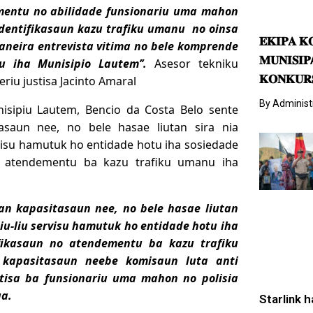
ementu no abilidade funsionariu uma mahon
 identifikasaun kazu trafiku umanu no oinsa
𝐄𝐊𝐈𝐏𝐀 𝐊
neira entrevista vitima no bele komprende
𝐌𝐔𝐍𝐈𝐒𝐈
u iha Munisipio Lautem’’.
Asesor tekniku
𝐊𝐎𝐍𝐊𝐔𝐑
riu justisa Jacinto Amaral
By
Administ
isipiu Lautem, Bencio da Costa Belo sente
saun nee, no bele hasae liutan sira nia
rvisu hamutuk ho entidade hotu iha sosiedade
o atendementu ba kazu trafiku umanu iha
an kapasitasaun nee, no bele hasae liutan
liu-liu servisu hamutuk ho entidade hotu iha
fikasaun no atendementu ba kazu trafiku
kapasitasaun neebe komisaun luta anti
ustisa ba funsionariu uma mahon no polisia
ua.
Starlink h