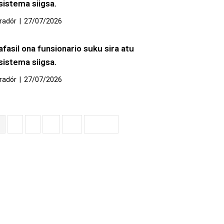
sistema siigsa.
radór
|
27/07/2026
afasil ona funsionario suku sira atu
sistema siigsa.
radór
|
27/07/2026
1
2
3
…
69
Next »