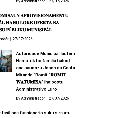
By
Administradór
|
27/07/2026
𝐎𝐌𝐈𝐒𝐀𝐔𝐍 𝐀𝐏𝐑𝐎𝐕𝐈𝐒𝐈𝐎𝐍𝐀𝐌𝐄𝐍𝐓𝐔
Á𝐋 𝐇𝐀𝐇𝐔 𝐋𝐎𝐊𝐄 𝐎𝐅𝐄𝐑𝐓𝐀 𝐁𝐀
𝐔 𝐏Ú𝐁𝐋𝐈𝐊𝐔 𝐌𝐔𝐍𝐈𝐒𝐈𝐏Á𝐋
radór
|
27/07/2026
Autoridade Munisipal lautém
Hamutuk ho familia haloot
ona saudozu Joaon da Costa
Miranda ‘’Romit “𝐑𝐎𝐌𝐈𝐓
𝐖𝐀𝐓𝐔𝐌𝐈𝐒𝐀” iha postu
Administrativo Luro
By
Administradór
|
27/07/2026
afasil ona funsionario suku sira atu