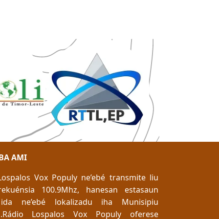
BA AMI
Lospalos Vox Populy ne’ebé transmite liu
rekuénsia 100.9Mhz, hanesan estasaun
ida ne’ebé lokalizadu iha Munisipiu
m.Rádio Lospalos Vox Populy oferese