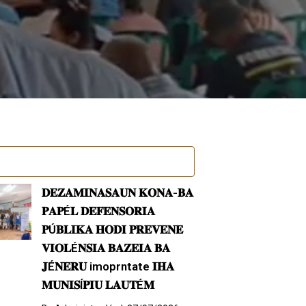
𝐃𝐄𝐙𝐀𝐌𝐈𝐍𝐀𝐒𝐀𝐔𝐍 𝐊𝐎𝐍𝐀-𝐁𝐀
𝐏𝐀𝐏É𝐋 𝐃𝐄𝐅𝐄𝐍𝐒𝐎𝐑𝐈𝐀
𝐏Ú𝐁𝐋𝐈𝐊𝐀 𝐇𝐎𝐃𝐈 𝐏𝐑𝐄𝐕𝐄𝐍𝐄
𝐕𝐈𝐎𝐋É𝐍𝐒𝐈𝐀 𝐁𝐀𝐙𝐄𝐈𝐀 𝐁𝐀
𝐉É𝐍𝐄𝐑𝐔 imoprntate 𝐈𝐇𝐀
𝐌𝐔𝐍𝐈𝐒Í𝐏𝐈𝐔 𝐋𝐀𝐔𝐓É𝐌