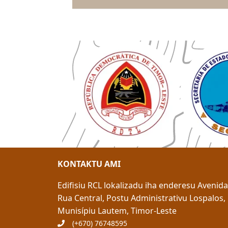
KONTAKTU AMI
Edifisiu RCL lokalizadu iha enderesu
Avenid
Rua Central, Postu Administrativu Lospalos,
M
unisípiu
Lautem, Timor-Leste
(+670) 76748595