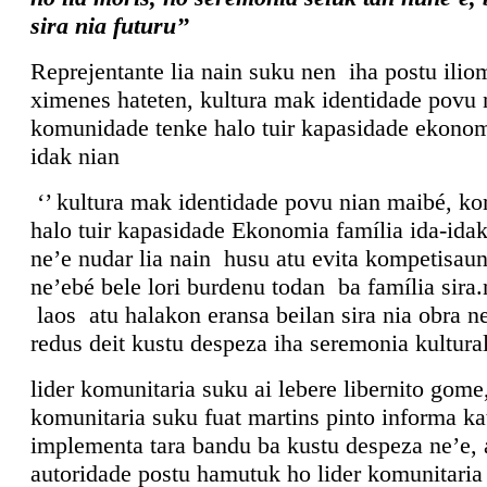
sira nia futuru’’
Reprejentante lia nain suku nen iha postu ilio
ximenes hateten, kultura mak identidade povu 
komunidade tenke halo tuir kapasidade ekonomi
idak nian
‘’ kultura mak identidade povu nian maibé, k
halo tuir kapasidade Ekonomia família ida-ida
ne’e nudar lia nain husu atu evita kompetisaun
ne’ebé bele lori burdenu todan ba família sira.
laos atu halakon eransa beilan sira nia obra n
redus deit kustu despeza iha seremonia kultural
lider komunitaria suku ai lebere libernito gome,
komunitaria suku fuat martins pinto informa ka
implementa tara bandu ba kustu despeza ne’e, 
autoridade postu hamutuk ho lider komunitaria 