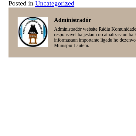
Posted in
Uncategorized
Administradór
Administradór website Rádiu Komunidade
responsavel ba jestaun no atualizasaun ba
informasaun importante ligadu ho dezenvo
Munispiu Lautem.