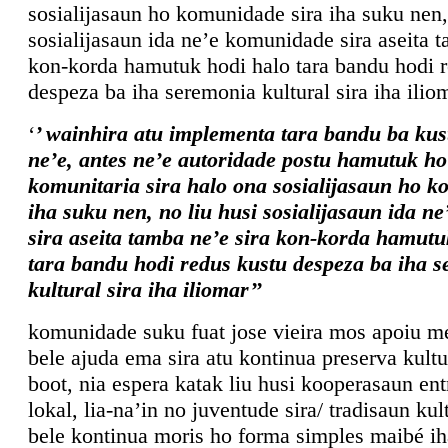
sosialijasaun ho komunidade sira iha suku nen,
sosialijasaun ida ne’e komunidade sira aseita t
kon-korda hamutuk hodi halo tara bandu hodi 
despeza ba iha seremonia kultural sira iha ilio
‘
’ wainhira atu implementa tara bandu ba kus
ne’e, antes ne’e autoridade postu hamutuk ho
komunitaria sira halo ona sosialijasaun ho k
iha suku nen, no liu husi sosialijasaun ida 
sira aseita tamba ne’e sira kon-korda hamutu
tara bandu hodi redus kustu despeza ba iha 
kultural sira iha iliomar’’
komunidade suku fuat jose vieira mos apoiu m
bele ajuda ema sira atu kontinua preserva kultu
boot, nia espera katak liu husi kooperasaun ent
lokal, lia-na’in no juventude sira/ tradisaun kul
bele kontinua moris ho forma simples maibé ih