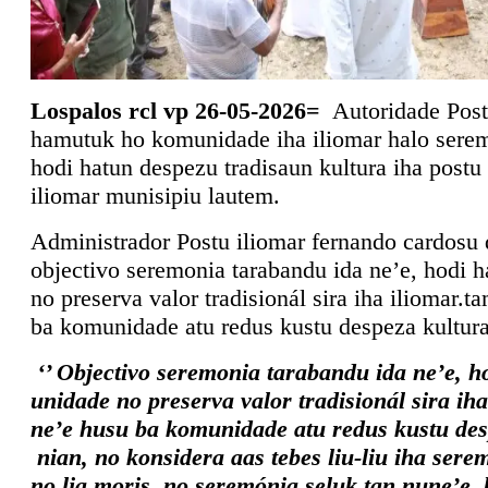
Lospalos rcl vp 26-05-2026=
Autoridade Post
hamutuk ho komunidade iha iliomar halo serem
hodi hatun despezu tradisaun kultura iha postu
iliomar munisipiu lautem.
Administrador Postu iliomar fernando cardosu 
objectivo seremonia tarabandu ida ne’e, hodi 
no preserva valor tradisionál sira iha iliomar.
ba komunidade atu redus kustu despeza kultur
‘’ Objectivo seremonia tarabandu ida ne’e, h
unidade no preserva valor tradisionál sira ih
ne’e husu ba komunidade atu redus kustu des
nian, no konsidera aas tebes liu-liu iha sere
no lia moris, no seremónia seluk tan nune’e, 